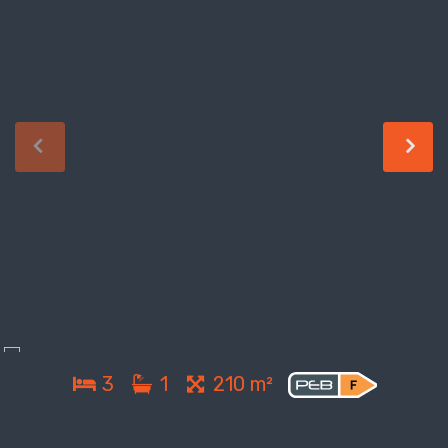
3
1
210 m²