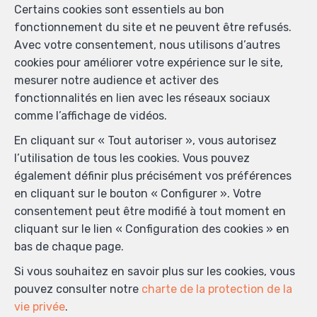
Certains cookies sont essentiels au bon
Je souhaite recevoir les newsletters.
fonctionnement du site et ne peuvent être refusés.
J'accepte de recevoir des SMS de notification.
Avec votre consentement, nous utilisons d’autres
cookies pour améliorer votre expérience sur le site,
mesurer notre audience et activer des
En envoyant ma demande de contact, je déclare
fonctionnalités en lien avec les réseaux sociaux
accepter que mes données complétées dans ce
comme l’affichage de vidéos.
formulaire soient utilisées pour les buts mentionnés ci-
dessus par Sweet home properties ; et ce, en accord
En cliquant sur « Tout autoriser », vous autorisez
avec la
charte de protection de la vie privée
du site. Je
l’utilisation de tous les cookies. Vous pouvez
peux à tout moment retirer mon consentement en
également définir plus précisément vos préférences
introduisant une demande écrite à l’adresse
en cliquant sur le bouton « Configurer ». Votre
info@sweethomeproperties.be.
consentement peut être modifié à tout moment en
cliquant sur le lien « Configuration des cookies » en
bas de chaque page.
Envoyer
Si vous souhaitez en savoir plus sur les cookies, vous
Sweet Home Properties
pouvez consulter notre
charte de la protection de la
Rue des Hiboux 34
—
vie privée
.