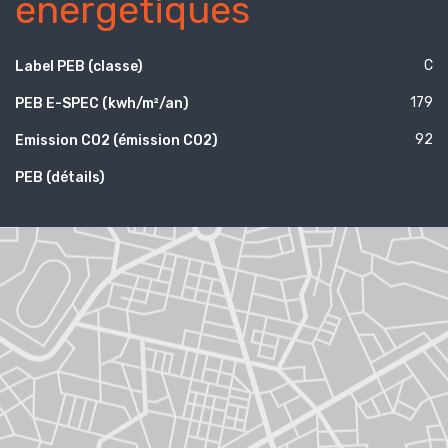
énergétiques
C
Label PEB (classe)
179
PEB E-SPEC (kwh/m²/an)
92
Emission CO2 (émission CO2)
PEB (détails)