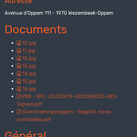
Adresse
Avenue d'Oppem 111 - 1970 Wezembeek-Oppem
Documents
10.jpg
11.jpg
12.jpg
13.jpg
14.jpg
15.jpg
16.jpg
PEB - EPC -20220419-0002586325-RES-
Signed.pdf
Overstromingsrapport - Rapport zones
inondables.pdf
Général