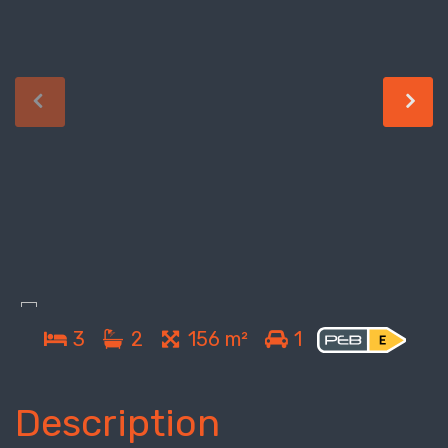
3
2
156 m²
1
Description