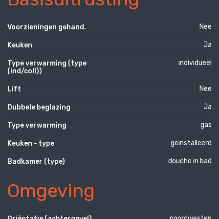
Nee
Voorzieningen gehand.
Ja
Keuken
individueel
Type verwarming (type
(ind/coll))
Nee
Lift
Ja
Dubbele beglazing
gas
Type verwarming
geïnstalleerd
Keuken - type
douche in bad
Badkamer (type)
Omgeving
noordwesten
Oriëntatie (achtergevel)