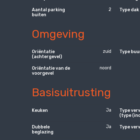
2
Aantal parking
Type dak 
buiten
Omgeving
zuid
Oriëntatie
Type buu
(achtergevel)
noord
Oriëntatie van de
voorgevel
Basisuitrusting
Ja
Keuken
Type ver
(type (ind
Ja
Dubbele
Type ver
beglazing