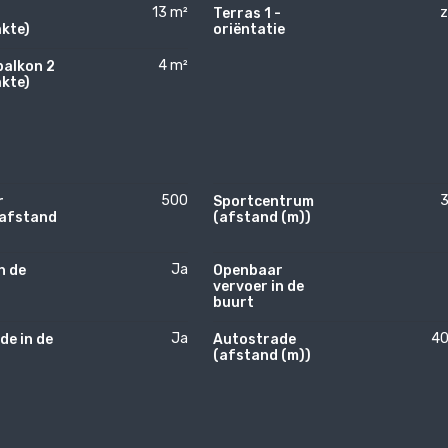
13 m²
z
Terras 1 -
kte)
oriëntatie
4 m²
balkon 2
kte)
500
r
Sportcentrum
(afstand
(afstand (m))
Ja
n de
Openbaar
vervoer in de
buurt
Ja
4
de in de
Autostrade
(afstand (m))