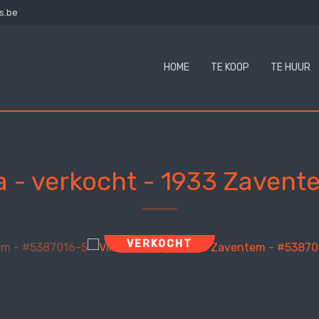
s.be
HOME
TE KOOP
TE HUUR
la - verkocht
-
1933 Zavent
VERKOCHT