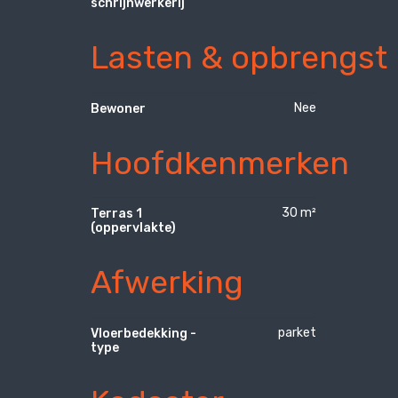
schrijnwerkerij
Lasten & opbrengst
Nee
Bewoner
Hoofdkenmerken
30 m²
Terras 1
(oppervlakte)
Afwerking
parket
Vloerbedekking -
type