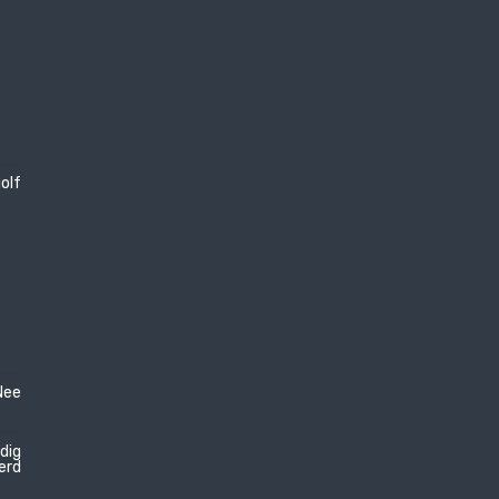
olf
Nee
edig
erd