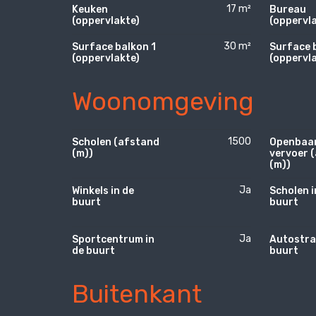
17 m²
Keuken
Bureau
(oppervlakte)
(oppervla
30 m²
Surface balkon 1
Surface 
(oppervlakte)
(oppervla
Woonomgeving
1500
Scholen (afstand
Openbaa
(m))
vervoer 
(m))
Ja
Winkels in de
Scholen i
buurt
buurt
Ja
Sportcentrum in
Autostra
de buurt
buurt
Buitenkant