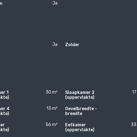
Ja
n
Ja
Zolder
30 m²
17
er 1
Slaapkamer 2
kte)
(oppervlakte)
13 m²
er 4
Gevelbreedte -
kte)
breedte
56 m²
33
er
Eetkamer
kte)
(oppervlakte)