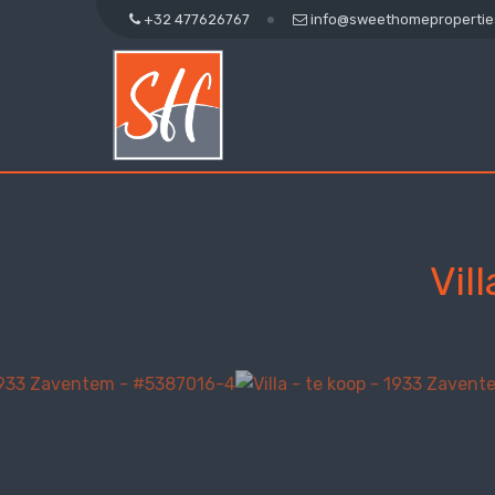
+32 477626767
info@sweethomepropertie
Vil