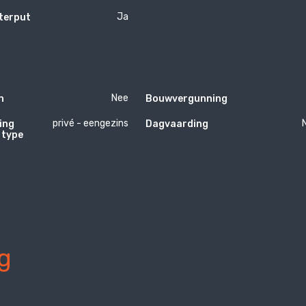
Ja
terput
Nee
n
Bouwvergunning
privé - eengezins
ing
Dagvaarding
 type
g