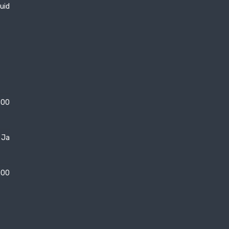
uid
300
Ja
000