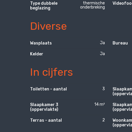
thermische
Type dubbele
Videofoo
onderbreking
beglazing
Diverse
Ja
Wasplaats
Bureau
Ja
Kelder
In cijfers
3
Toiletten - aantal
Slaapkam
(oppervla
14 m²
Slaapkamer 3
Slaapkam
(oppervlakte)
(oppervla
2
Terras - aantal
Woonkam
(oppervla