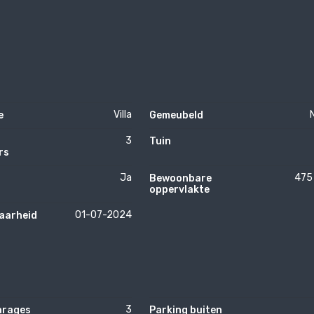
Villa
e
Gemeubeld
3
Tuin
rs
Ja
475
Bewoonbare
oppervlakte
01-07-2024
aarheid
3
arages
Parking buiten