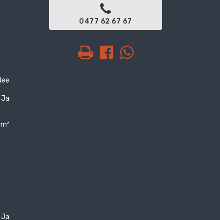
0477 62 67 67
Nee
Ja
 m²
Ja