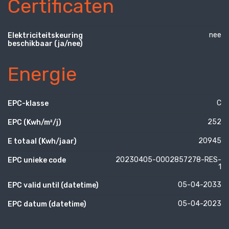
Certificaten
nee
Elektriciteitskeuring
beschikbaar (ja/nee)
Energie
C
EPC-klasse
252
EPC (Kwh/m²/j)
20945
E totaal (Kwh/jaar)
20230405-0002857278-RES-
EPC unieke code
1
05-04-2033
EPC valid until (datetime)
05-04-2023
EPC datum (datetime)