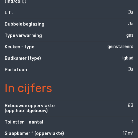
(ind/coll))
Ja
Lift
Ja
Dubbele beglazing
gas
Type verwarming
geïnstalleerd
Keuken - type
ligbad
Badkamer (type)
Ja
Parlofoon
In cijfers
83
Bebouwde oppervlakte
(opp.hoofdgebouw)
1
Toiletten - aantal
17 m²
Slaapkamer 1 (oppervlakte)