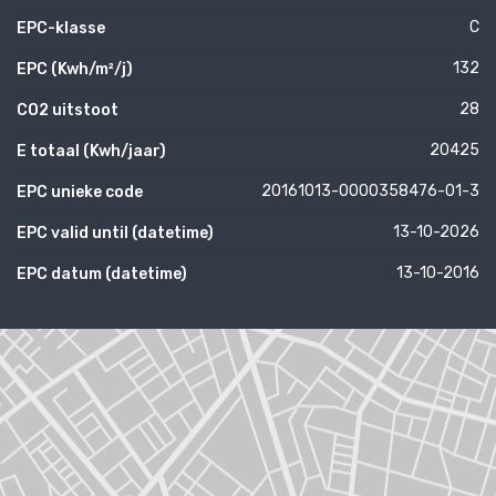
C
EPC-klasse
132
EPC (Kwh/m²/j)
28
CO2 uitstoot
20425
E totaal (Kwh/jaar)
20161013-0000358476-01-3
EPC unieke code
13-10-2026
EPC valid until (datetime)
13-10-2016
EPC datum (datetime)