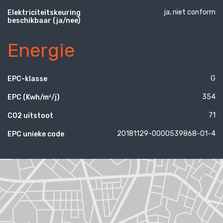
ja, niet conform
Elektriciteitskeuring
beschikbaar (ja/nee)
Energie
G
EPC-klasse
354
EPC (Kwh/m²/j)
71
CO2 uitstoot
20181129-0000539868-01-4
EPC unieke code